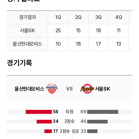
경기결과
1Q
2Q
3Q
4Q
E
서울SK
25
15
18
11
울산현대모비스
10
18
17
13
경기기록
울산현대모비스
VS
서울SK
득점
58
69
2점슛
34
46
2점슛 성공
17
23