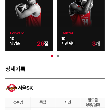
Forward
Center
10
10
26
3
점
개
안영준
자밀 워니
상세기록
서울SK
필드골
선수명
득점
시간
성공/실패