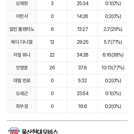
오재현
3
25:34
0:1(0%)
이민서
0
14:26
0:2(0%)
알빈 톨렌티노
6
13:27
2:7(29%)
에디 다니엘
12
29:25
5:7(71%)
자밀 워니
22
34:28
6:16(38%)
안영준
26
37:8
10:13(77%)
대릴 먼로
0
5:32
0:2(0%)
오세근
0
23:54
0:1(0%)
최부경
0
16:6
0:2(0%)
울산현대모비스