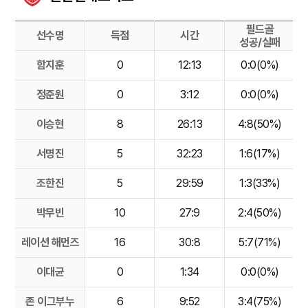
필드골
선수명
득점
시간
성공/실패
함지훈
0
12:13
0:0(0%)
정준원
0
3:12
0:0(0%)
이승현
8
26:13
4:8(50%)
서명진
5
32:23
1:6(17%)
조한진
5
29:59
1:3(33%)
박무빈
10
27:9
2:4(50%)
레이션 해먼즈
16
30:8
5:7(71%)
이대균
0
1:34
0:0(0%)
존 이그부누
6
9:52
3:4(75%)