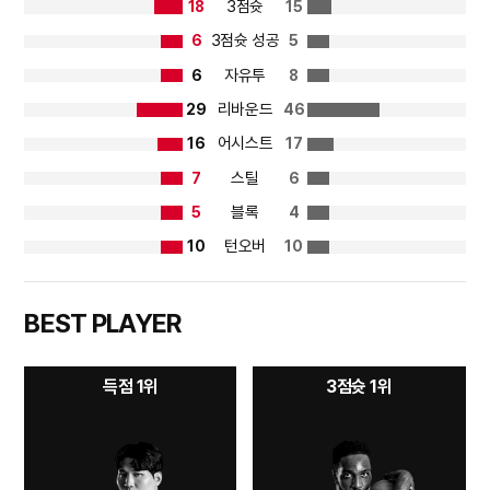
3점슛
18
15
3점슛 성공
6
5
자유투
6
8
리바운드
29
46
어시스트
16
17
스틸
7
6
블록
5
4
턴오버
10
10
BEST PLAYER
득점 1위
3점슛 1위