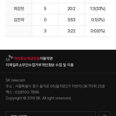
최강민
5
20:2
1:3(33%)
김건하
0
3:53
0:1(0%)
3
3:22
0:0(0%)
개인정보취급방침
이용약관
이메일주소무단수집거부
개인정보 수집 및 이용
SK telecom
주소 : 서울특별시 중구 을지로 65(을지로2가 11번지) SKT타워 25층
팩스 : 02)6100-7866
Copyright © 2019 SK. All right reserved.