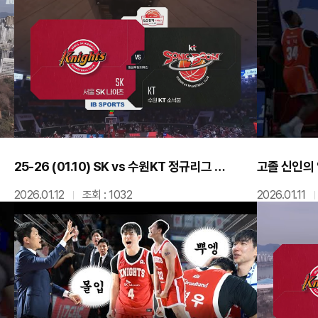
25-26 (01.10) SK vs 수원KT 정규리그 하이라이트
고졸 신인의
2026.01.12
조회 : 1032
2026.01.11