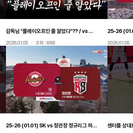
감독님 "플레이오프인 줄 알았다"?? / vs 정관장 비하인드
2026.01.05
조회 : 669
2026.01.05
25-26 (01.01) SK vs 정관장 정규리그 하이라이트
센터를 상대