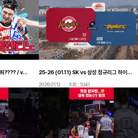
한겨울에 찬물 샤워한 복덩이 아쿼???? / vs KT 비하인드
25-26 (01.11) SK vs 삼성 정규리그 하이라이트
2026.01.12
조회 : 1041