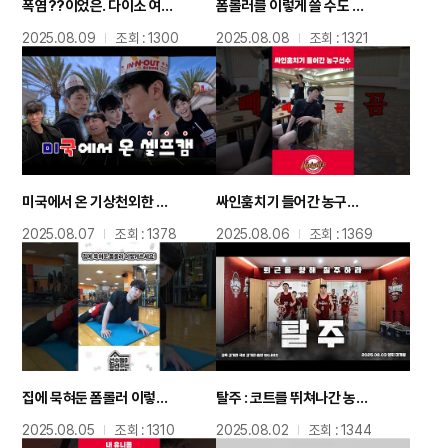
폭염??이었은. 다이소 여름 핫템?? 20종 준비했슨.
폼롤러를 이렇게 쓸 수도 있다고..?
2025.08.09
조회 : 1300
2025.08.08
조회 : 1321
미국에서 온 기상천외한 셀프캠????
싸인훔치기 들어간 농구선수??
2025.08.07
조회 : 1378
2025.08.06
조회 : 1369
집에 묵혀둔 폼롤러 이렇게 쓰세요!
탈주 : 코트를 뛰쳐나간 농구선수, 그들에게 무슨 일이?
2025.08.05
조회 : 1310
2025.08.02
조회 : 1344