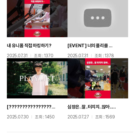
내 유니폼 직접 마킹하기?
[EVENT] 너의 플리를 들려줘??ㅣ selected by 김낙현
2025.07.31
조회 : 1370
2025.07.31
조회 : 1378
[????????????????] 새출할 때 듣는 노래??ㅣ퍼스널 플레이리스트ㅣselected by 김낙현
심장은..잘..터지지..않아...??
2025.07.30
조회 : 1450
2025.07.27
조회 : 1569