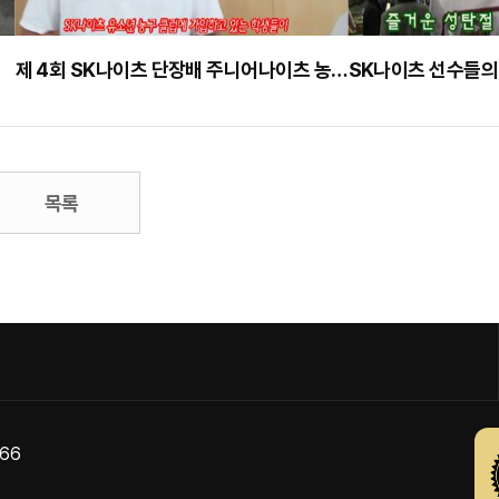
제 4회 SK나이츠 단장배 주니어나이츠 농구대회
SK나이츠 선수들의
목록
866