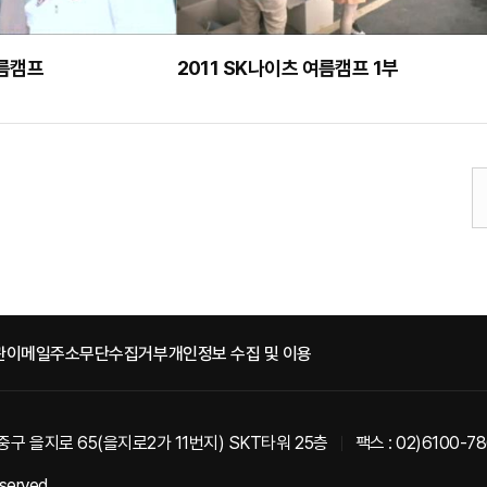
여름캠프
2011 SK나이츠 여름캠프 1부
관
이메일주소무단수집거부
개인정보 수집 및 이용
중구 을지로 65(을지로2가 11번지) SKT타워 25층
팩스 : 02)6100-7
eserved.