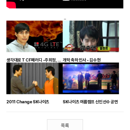
..
생각대로 T CF패러디 -주희정, 치어리더 편
개막 축하 인사 - 김수현
2011 Change SK나이츠
SK나이츠 여름캠프 신인선수 공연
목록