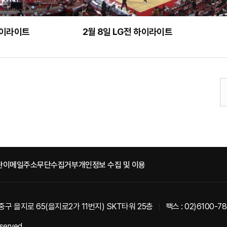
하이라이트
2월 8일 LG전 하이라이트
관
이메일주소무단수집거부
개인정보 수집 및 이용
중구 을지로 65(을지로2가 11번지) SKT타워 25층
팩스 : 02)6100-7
eserved.