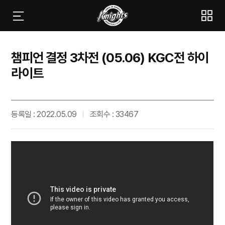
챔피언 결정 3차전 (05.06) KGC전 하이
라이트
등록일 : 2022.05.09
조회수 : 33467