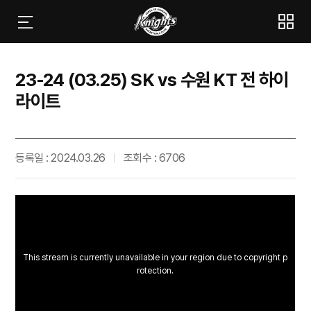
23-24 (03.25) SK vs 수원 KT 전 하이
라이트
등록일 : 2024.03.26
조회수 : 6706