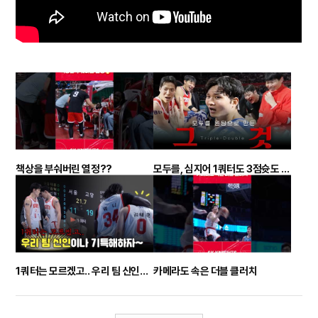
책상을 부숴버린 열정??
모두를, 심지어 1쿼터도 3점슛도 원팀으로 만든 그것 / vs 한국가스공사 비하인드
1쿼터는 모르겠고.. 우리 팀 신인이나 기특해하자~ / vs 소노전 비하인드
카메라도 속은 더블 클러치