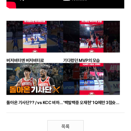
버저비터엔 버저비터로
기다렸던 MVP의 모습
돌아온 기사단?? / vs KCC 비하인드
'백발백중 오재현' 1Q에만 3점슛 3개째!
목록