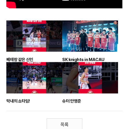
베테랑 같은 신인
SK knights in MACAU
막내의 쇼타임!
슈터 안영준
목록