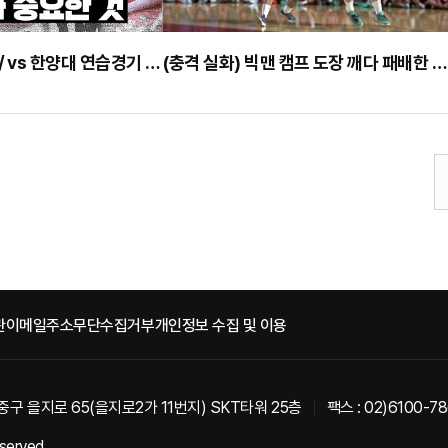
승리보다 중요한 것 / vs 한양대 연습경기 HL
(충격 실화) 빅맨 캠프 도장 깨다 패배한 전태풍
관
이메일주소무단수집거부
개인정보 수집 및 이용
중구 을지로 65(을지로2가 11번지) SKT타워 25층
팩스 : 02)6100-7
eserved.