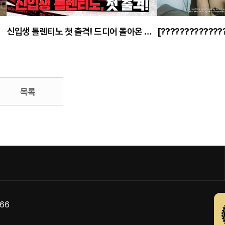
신입생 톨렌티노 첫 출격! 드디어 돌아온 연습경기?? / vs 필리핀대학교 HL
목록
866