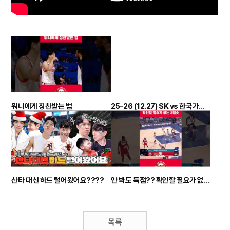
워니에게 칭찬받는 법
25-26 (12.27) SK vs 한국가스공사 정규리그 하이라이트
산타 대신 하드 털어왔어요????
안 봐도 득점?? 확인할 필요가 없는 3점슛
목록