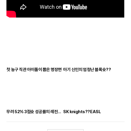
첫 농구 직관 아이돌이 뽑은 명장면
아기 신인의 엄청난 블록슛??
무려 52% 3점슛 성공률의 레전드 센터
SK knights??EASL