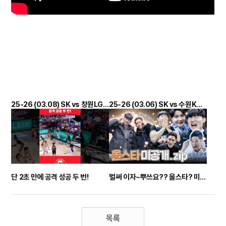
25-26 (03.08) SK vs 창원LG 정규리그 하이라이트
25-26 (03.06) SK vs 수원KT 정규리그 하이라이트
단 2초 만에 공격 성공 두 번!
벌써 이자~뿌쓰요?? 올스타? 미공개.zip??
목록