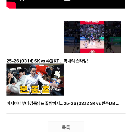
25-26 (03.14) SK vs 수원KT 정규리그 하이라이트
막내의 쇼타임!
버저비터부터 감독님표 꿀밤까지?? 분위기 좋은 나이츠 / vs DB 비하인드
25-26 (03.12 SK vs 원주DB 정규리그 하이라이트
목록