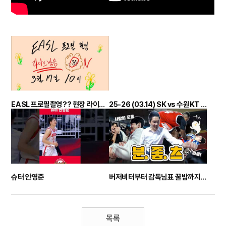
EASL 프로필촬영?? 현장 라이브?
25-26 (03.14) SK vs 수원KT 정규리그 하이라이트
슈터 안영준
버저비터부터 감독님표 꿀밤까지?? 분위기 좋은 나이츠 / vs DB 비하인드
목록