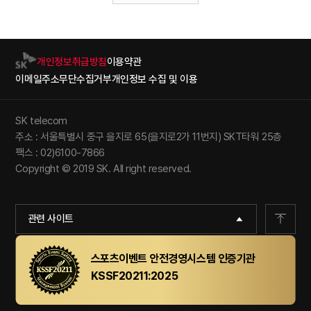
개인정보취급방침
이용약관
이메일주소무단수집거부
개인정보 수집 및 이용
SK telecom
주소 : 서울특별시 중구 을지로 65(을지로2가 11번지) SKT타워 25층
팩스 : 02)6100-7866
Copyright © 2019 SK. All right reserved.
관련 사이트
스포츠이벤트 안전경영시스템 인증기관
KSSF20211:2025