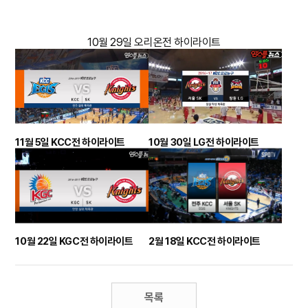
10월 29일 오리온전 하이라이트
11월 5일 KCC전 하이라이트
10월 30일 LG전 하이라이트
10월 22일 KGC전 하이라이트
2월 18일 KCC전 하이라이트
목록