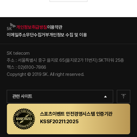
개인정보취급방침
이용약관
이메일주소무단수집거부
개인정보 수집 및 이용
SK telecom
주소 : 서울특별시 중구 을지로 65(을지로2가 11번지) SKT타워 25층
팩스 : 02)6100-7866
Copyright © 2019 SK. All right reserved.
관련 사이트
스포츠이벤트 안전경영시스템 인증기관
KSSF20211:2025