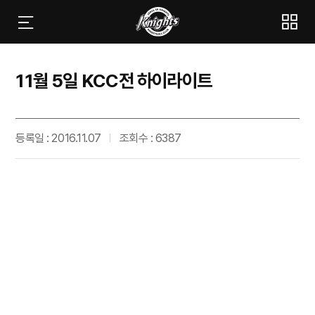
11월 5일 KCC전 하이라이트
등록일 : 2016.11.07
조회수 : 6387