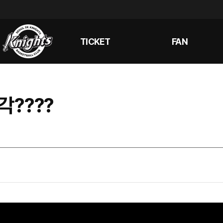
TICKET
FAN
각????