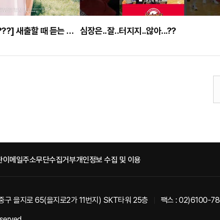
[????????????????] 새출할 때 듣는 노래??ㅣ퍼스널 플레이리스트ㅣselected by 김낙현
심장은..잘..터지지..않아...??
관
이메일주소무단수집거부
개인정보 수집 및 이용
중구 을지로 65(을지로2가 11번지) SKT타워 25층
팩스 : 02)6100-7
eserved.