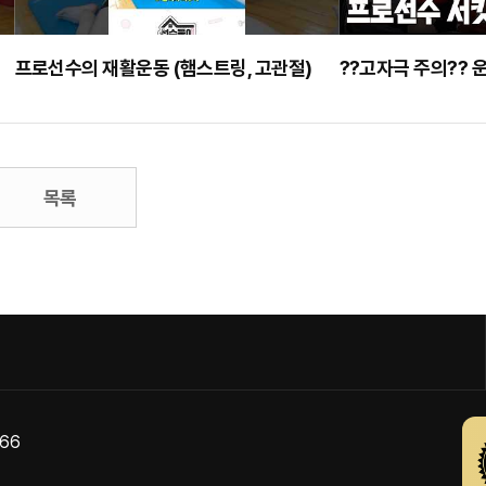
프로선수의 재활운동 (햄스트링, 고관절)
목록
866