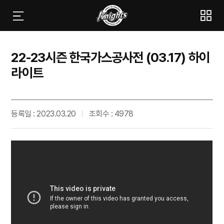
22-23시즌 한국가스공사전 (03.17) 하이
라이트
등록일 : 2023.03.20
조회수 : 4978