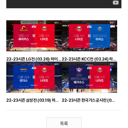
22-23시즌 LG전 (03.26) 하이라이트
22-23시즌 KCC전 (03.24) 하이라이트
22-23시즌 삼성전 (03.19) 하이라이트
22-23시즌 한국가스공사전 (03.17) 하이라이트
목록