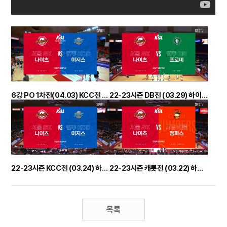
6강 PO 1차전(04.03) KCC전 하이라이트
22-23시즌 DB전 (03.29) 하이라이트
22-23시즌 KCC전 (03.24) 하이라이트
22-23시즌 캐롯전 (03.22) 하이라이트
목록