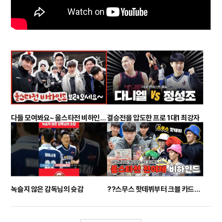
다들 모여봐요~ 올스타전 비하인드 보러오세요??
결승전을 압도한 프로 1대1 최강자
녹슬지 않은 감독님의 슛감
??스무스 핫데뷔부터 크블 카드깡까지! 한바탕 즐기고 온 올스타전 전야제??