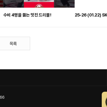
수비 4명을 뚫는 멋진 드리블!
목록
866