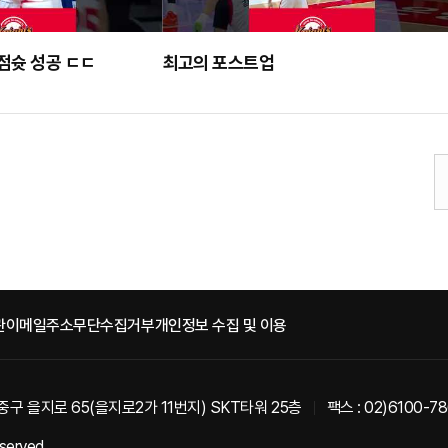
3점슛 성공 ㄷㄷ
최고의 포스트업
관
이메일주소무단수집거부
개인정보 수집 및 이용
중구 을지로 65(을지로2가 11번지) SKT타워 25층
팩스 : 02)6100-7
eserved.