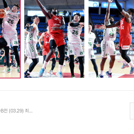
22-23시즌 DB전 (03.29) 최부경