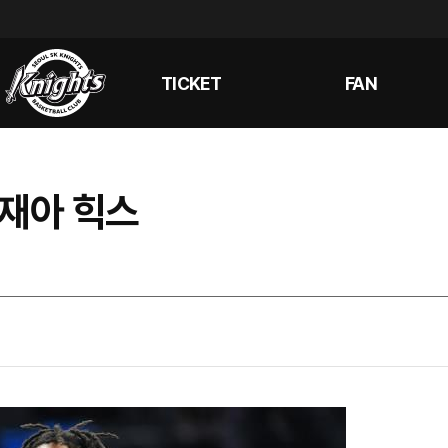
TICKET
FAN
이재아 힉스