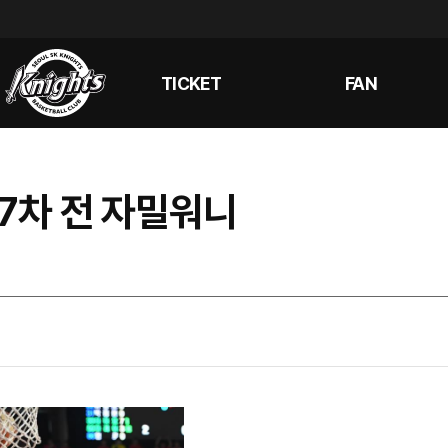
TICKET
FAN
전 7차 전 자밀워니