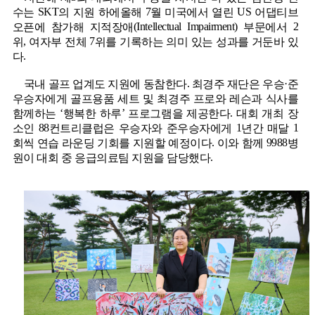
SKT
7
US
수는
의 지원 하에올해
월 미국에서 열린
어댑티브
(Intellectual Impairment)
2
오픈에 참가해 지적장애
부문에서
,
7
위
여자부 전체
위를 기록하는 의미 있는 성과를 거둔바 있
.
다
.
·
국내 골프 업계도 지원에 동참한다
최경주 재단은 우승
준
우승자에게 골프용품 세트 및 최경주 프로와 레슨과 식사를
‘
’
.
함께하는
행복한 하루
프로그램을 제공한다
대회 개최 장
88
1
1
소인
컨트리클럽은 우승자와 준우승자에게
년간 매달
.
9988
회씩 연습 라운딩 기회를 지원할 예정이다
이와 함께
병
.
원이 대회 중 응급의료팀 지원을 담당했다