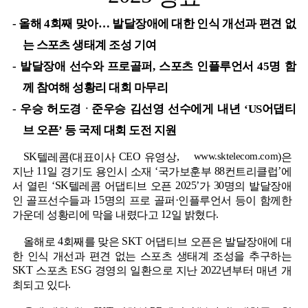
-
올해
4
회째 맞아
…
발달장애에 대한 인식 개선과 편견 없
는 스포츠 생태계 조성 기여
-
발달장애 선수와 프로골퍼
,
스포츠 인플루언서
45
명 함
께 참여해 성황리 대회 마무리
-
우승 허도경ᆞ준우승 김선영 선수에게 내년
‘US
어댑티
브 오픈
’
등 국제 대회 도전 지원
SK
(
CEO
,
www.sktelecom.com
)
텔레콤
대표이사
유영상
은
11
‘
88
’
지난
일 경기도 용인시 소재
국가보훈부
컨트리클럽
에
‘SK
2025’
30
서 열린
텔레콤 어댑티브 오픈
가
명의 발달장애
15
·
인 골프선수들과
명의 프로 골퍼
인플루언서 등이 함께한
12
.
가운데 성황리에 막을 내렸다고
일 밝혔다
4
SKT
올해로
회째를 맞은
어댑티브 오픈은 발달장애에 대
한 인식 개선과 편견 없는 스포츠 생태계 조성을 추구하는
SKT
ESG
2022
스포츠
경영의 일환으로 지난
년부터 매년 개
.
최되고 있다