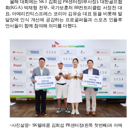
SKT
PR
(
),
올해 대회에는
김희섭
센터장
부사장
대한골프협
(KGA)
,
88
회
박재형 전무
국가보훈처
컨트리클럽 서정천 대
,
표
아메리칸익스프레스 코리아 김유승 대표 등을 비롯해 발
달장애 인식 개선에 공감하는 프로골퍼들과 스포츠 인플루
.
언서들이 함께 참여해 의미를 더했다
SK
PR
(
)
<사진설명>
텔레콤 김희섭
센터장
왼쪽 첫번째
과 아메