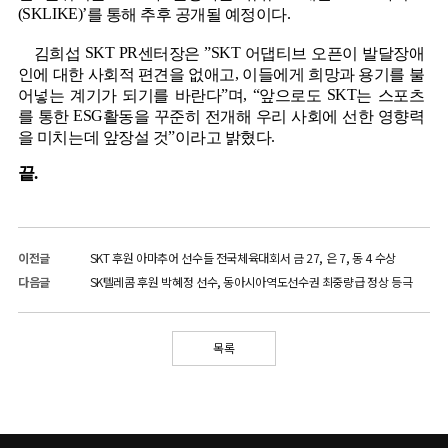
(SKLIKE)’
.
를 통해 추후 공개될 예정이다
SKT PR
”SKT
김희섭
센터장은
어댑티브 오픈이 발달장애
,
인에 대한 사회적 편견을 없애고
이들에게 희
망과 용기를 불
”
, “
SKT
어넣는 계기가 되기를 바란다
며
앞으로도
는 스포츠
ESG
를 통한
활동을 꾸준히 전개해 우리 사회에 선한 영향력
”
.
을 미치는데 앞장설 것
이라고 밝혔다
끝.
이전글
SKT 후원 아마추어 선수들 전국체육대회서 금 27, 은 7, 동 4 수상
다음글
SK텔레콤 후원 박혜정 선수, 동아시아역도선수권 최중량급 정상 등극
목록