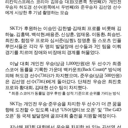
(
)
리칸익스프레스 코리아 김유승 대표
오른쪽 첫번째
가 개인전
(
)
우승자 허도경 선수
왼쪽에서 두번째
와 준우승자 김선영 선수
에게 시상한 후 기념 촬영하는 모습
SKT
·
가 후원하는 이승민
김한별·김재희 프로를 비롯해 김
,
,
,
,
,
,
,
,
하늘
김홍택
백석현
배용준
신상훈
엄재웅
이동환
최승빈
,
(
),
최진호
함정우 프로와 심서준
심짱
정명훈 등 스포츠 인플
3
루언서들은 각각 두 명의 발달장애 선수들과
인 팀을 이뤄
.
경기를 치르며 장애와 비장애의 경계를 허물었다
(
1,000
)
이날 대회 개인전 우승
상금
만원
은 두 선수가 최종
(Back Count)*
스코어 동률을 기록한 가운데 백카운트
방식에
(73
)
,
(
500
)
의해 허도경 선수
타
가 차지했으며
준우승
상금
만원
(73
)
.
은 김선영 선수
타
에게 돌아갔다
단체전 우승은 최진호
,
.
프로와 황대희
김태현 선수 팀이 차지했다
*
최종 스코어가 동률일 경우 후반 홀 성적 기준으로 순위를 가리는 방식
SKT
·
는 개인전 우승
준우승을 차지한 두 선수가 더 큰 꿈을
‘US
’
‘The G4D
향해 도전할 수 있도록 내년
어댑티브 오픈
및
’
.
오픈
등 국제 발달장애 골프대회 출전을 지원할 예정이다
3
지난해 제
회 대회에서 우승을 차지한 바 있는 김선영 선