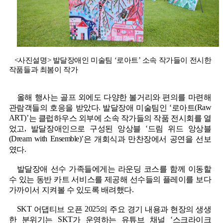
‘
’
<사진설명>
발달장애인 미술팀
로아트
소속 작가들이 전시한
작품들과 최봄이 작가
올해 행사는 골프 외에도 다양한 볼거리와 편의를 마련해
.
‘
(Raw
관람객들의 호응을 받았다
발달장애 미술팀인
로아트
ART)’
는 클럽하우스 외부에 소속 작가들의 작품 전시회를 열
,
‘
었고
발달장애인으로 구성된 앙상블
드림 위드 앙상블
(Dream with Ensemble)’
은 개회식과 만찬장에서 공연을 선보
.
였다
발달장애 선수 가족들에게는 라운딩 코스를 함께 이동할
수 있는 동반 카트 서비스를 제공해 선수들의 플레이를 보다
.
가까이서 지켜볼 수 있도록 배려했다
SKT
2025
어댑티브 오픈
의 주요 경기 내용과 현장의 생생
SKT
‘
한 분위기는
가 운영하는 유튜브 채널
스크라이크