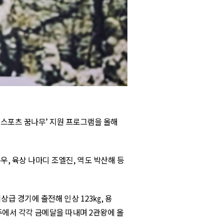
T
스포츠 꿈나무’ 지원 프로그램을 올해
준우
,
육상 나마디 조엘진
,
역도 박산해 등
이상급 경기에 출전해 인상
123
㎏
,
용
주에서 각각 금메달을 따내며
2
관왕에 올