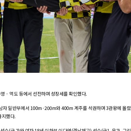
영 · 역도 등에서 선전하며 성장세를 확인했다
.
남자 일반부에서
100m
·
200m
와
400m
계주를 석권하며
3
관왕에 올
차지했다
.
)
선수
(
금
2)
와 여자
18
세 이하부 이다연
(
경남체고
)
선수
(
금
1,
은
2),
그리