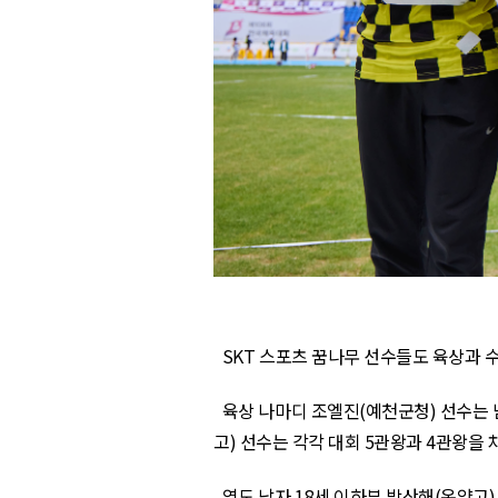
SKT
스포츠 꿈나무 선수들도 육상과 수
육상 나마디 조엘진
(
예천군청
)
선수는 
고
)
선수는 각각 대회
5
관왕과
4
관왕을 
역도 남자
18
세 이하부 박산해
(
온양고