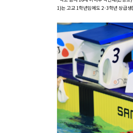
1)
는 고교
1
학년임에도
2
·
3
학년 상급생