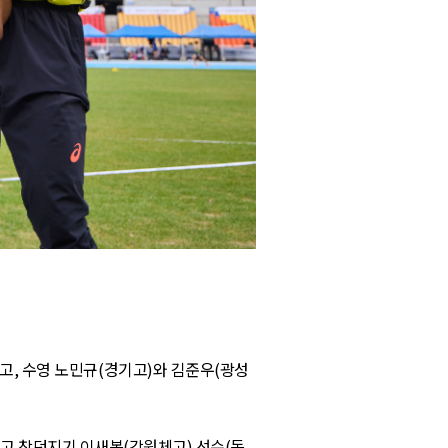
랐고
,
수영 노민규
(
경기고
)
와 김준우
(
광성
고 창던지기 이새봄
(
강원체고
)
선수
(
동