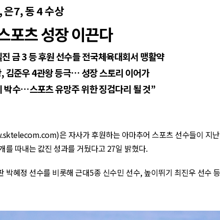
,
은
7,
동
4
수상
스포츠 성장 이끈다
엘진 금
3
등 후원 선수들 전국체육대회서 맹활약
왕
,
김준우
4
관왕 등극… 성장 스토리 이어가
 박수…스포츠 유망주 위한 징검다리 될 것”
.sktelecom.com
)
은 자사가 후원하는 아마추어 스포츠 선수들이 지난
개를 따내는 값진 성과를 거뒀다고
27
일 밝혔다
.
판 박혜정 선수를 비롯해 근대
5
종 신수민 선수
,
높이뛰기 최진우 선수 