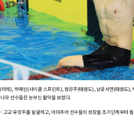
플러레
),
박예빈
(
사이클 스프린트
),
권은주
(
태권도
),
남궁서연
(
태권도
),
꿈나무 선수들은 눈부신 활약을 보였다
.
중·고교 유망주를 발굴하고
,
아마추어 선수들의 성장을 초기단계부터 돕