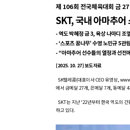
제
106
회 전국체육대회 금
27
SKT,
국내 아마추어 
-
역도 박혜정 금
3,
육상 나마디 조
-
‘스포츠 꿈나무’ 수영 노민규
5
관
-
“아마추어 선수들의 열정과 선전에
[2025. 10. 27]
보도자료
SK
텔레콤
(
대표이사
CEO
유영상
,
www
에서 금메달
27
개
,
은메달
7
개
,
동메달
4
SKT
는 지난 ‘
22
년부터 한국 역도의 간
하고 있다
.