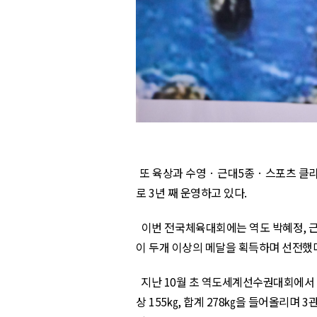
또 육상과 수영 · 근대
5
종 · 스포츠 클
로
3
년 째 운영하고 있다
.
이번 전국체육대회에는 역도 박혜정
,
이 두개 이상의 메달을 획득하며 선전했
지난
10
월 초 역도세계선수권대회에서
상
155
㎏
,
합계
278
㎏을 들어올리며
3