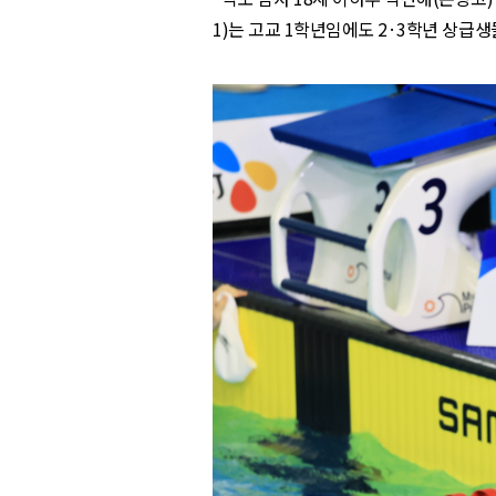
1)
는 고교
1
학년임에도
2
·
3
학년 상급생