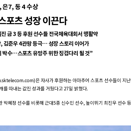
,
은
7,
동
4
수상
스포츠 성장 이끈다
엘진 금
3
등 후원 선수들 전국체육대회서 맹활약
왕
,
김준우
4
관왕 등극… 성장 스토리 이어가
 박수…스포츠 유망주 위한 징검다리 될 것”
.sktelecom.com
)
은 자사가 후원하는 아마추어 스포츠 선수들이 지난
개를 따내는 값진 성과를 거뒀다고
27
일 밝혔다
.
판 박혜정 선수를 비롯해 근대
5
종 신수민 선수
,
높이뛰기 최진우 선수 