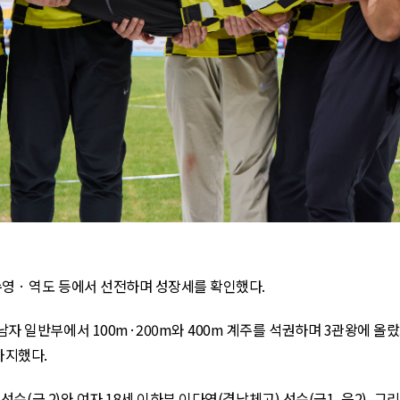
영 · 역도 등에서 선전하며 성장세를 확인했다
.
남자 일반부에서
100m
·
200m
와
400m
계주를 석권하며
3
관왕에 올
차지했다
.
)
선수
(
금
2)
와 여자
18
세 이하부 이다연
(
경남체고
)
선수
(
금
1,
은
2),
그리