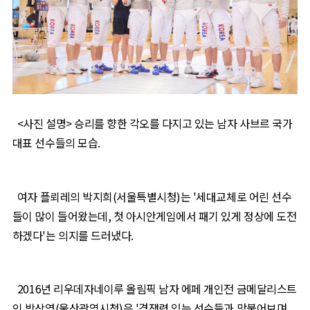
<사진 설명> 승리를 향한 각오를 다지고 있는 남자 사브르 국가
대표 선수들의 모습.
여자 플뢰레의 박지희
(
서울특별시청
)
는
'
세대교체로 어린 선수
들이 많이 들어왔는데
,
첫 아시안게임에서 패기 있게 정상에 도전
하겠다
'
는 의지를 드러냈다
.
2016
년 리우데자네이루 올림픽 남자 에페 개인전 금메달리스트
인 박상영
(
울산광역시청
)
은
'
경쟁력 있는 선수들과 맞붙어보며