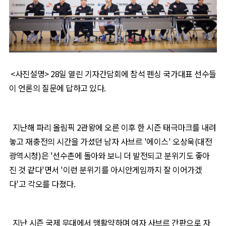
<사진설명> 28일 열린 기자간담회에 참석 펜싱 국가대표 선수들
이 언론의 질문에 답하고 있다.
지난해 파리 올림픽
2
관왕에 오른 이후 한 시즌 태극마크를 내려
놓고 재충전의 시간을 가셨던 남자 사브르
'
에이스
'
오상욱
(
대전
광역시청
)
은
'
선수촌에 돌아와 보니 더 발전되고 분위기도 좋아
진 것 같다
'
면서
'
이런 분위기를 아시안게임까지 잘 이어가겠
다
'
고 각오를 다졌다
.
지난 시즌 국제 무대에서 맹활약하며 여자 사브르 간판으로 자