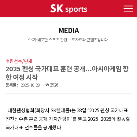
MEDIA
SK가 배포한 스포츠 관련 보도자료와 콘텐츠입니다.
후원선수/단체
2025 펜싱 국가대표 훈련 공개...아시아게임 향
한 여정 시작
등록일 :
2025-10-29
2926
visibility
대한펜싱협회
(
회장사
SK
텔레콤
)
는
28
일
‘2025
펜싱 국가대표
진천선수촌 훈련 공개 기자간담회
’
를 열고
2025~2026
에 활동할
국가대표 선수들을 공개했다
.