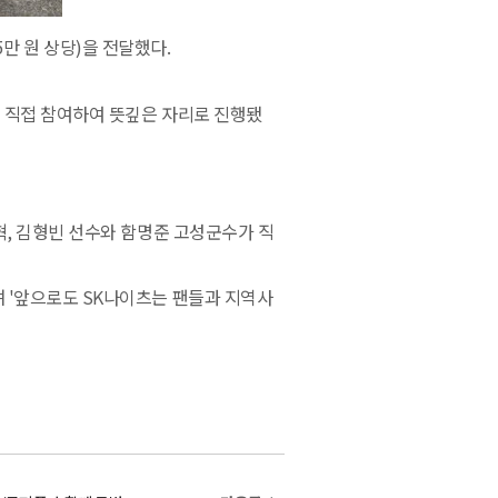
5
만 원 상당
)
을 전달했다
.
직접 참여하여 뜻깊은 자리로 진행됐
혁
,
김형빈 선수와 함명준 고성군수가 직
며
'
앞으로도
SK
나이츠는 팬들과 지역사