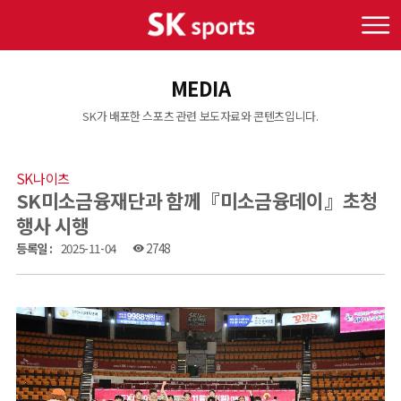
MEDIA
SK가 배포한 스포츠 관련 보도자료와 콘텐츠입니다.
SK나이츠
SK미소금융재단과 함께『미소금융데이』초청
행사 시행
등록일 :
2025-11-04
2748
visibility