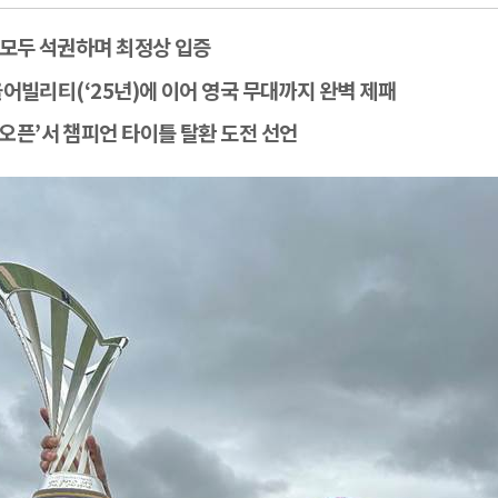
 모두 석권하며 최정상 입증
올어빌리티
(‘25
년
)
에 이어 영국 무대까지 완벽 제패
 오픈
’
서 챔피언 타이틀 탈환 도전 선언