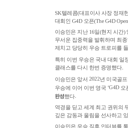
SK
텔레콤
(
대표이사 사장 정재
대회인
G4D
오픈
(The G4D Open
이승민은 지난
16
일
(
현지 시간
)
무서운 집중력을 발휘하며 최
제치고 당당히 우승 트로피를 
특히 이번 우승은 국내 대회 일
클래스를 다시 한번 증명했다
.
2022
이승민은 앞서
년 미국골
‘G4D
우승에 이어 이번 영국
오
완성
.
했다
역경을 딛고 세계 최고 권위의 
깊은 감동과 울림을 선사하고 
이승민은 우승 직후 인터뷰를 