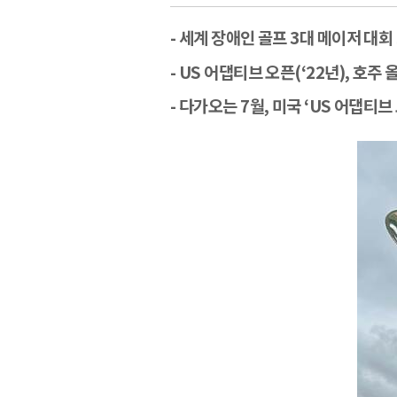
-
세계 장애인 골프
3
대 메이저 대회
- US
어댑티브 오픈
(‘22
년
),
호주 
-
다가오는
7
월
,
미국
‘US
어댑티브