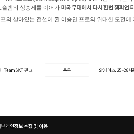
미국 무대에서 다시 한번 챔피언
드슬램의 상승세를 이어가
프의 살아있는 전설이 된 이승민 프로의 위대한 도전에 
아이치나고야 아시안게임_Team SKT 팬 크리에이터 모집 공고
목록
SK나이츠, 25~26시
거부
개인정보 수집 및 이용