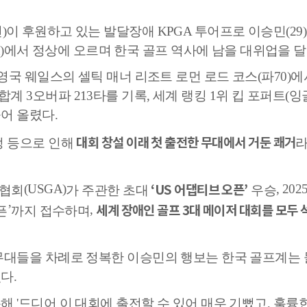
헌
)
이 후원하고 있는
발달장애
KPGA
투어프로 이승민
(29)
)
에서 정상에 오르며 한국 골프 역사에 남을 대위업을 
영국 웨일스의 셀틱 매너 리조트 로먼 로드 코스
(
파
70)
에
종합계
3
오버파
213
타를 기록
,
세계 랭킹
1
위 킵 포퍼트
(
잉
들어 올렸다
.
대회 창설 이래 첫 출전한 무대에서 거둔 쾌거
정 등으로 인해
라
‘US
어댑티브 오픈
’
(USGA)
, 202
프협회
가 주관한 초대
우승
세계 장애인 골프
3
대 메이저 대회를 모두
’
,
픈
까지 접수하며
무대들을 차례로 정복한 이승민의 행보는 한국 골프계는
있다
.
통해
'
드디어 이 대회에 출전할 수 있어 매우 기뻤고
,
훌륭한