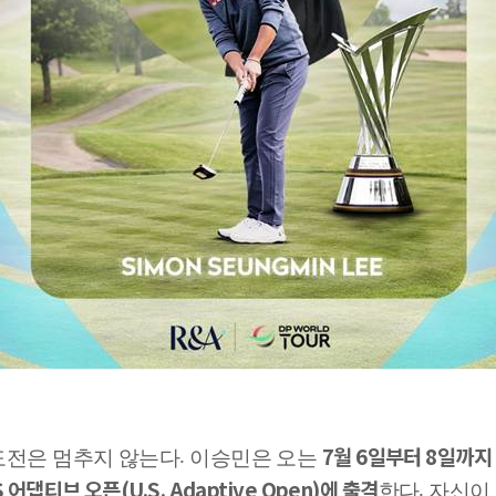
7
월
6
일부터
8
일까지
.
도전은 멈추지 않는다
이승민은 오는
S
어댑티브 오픈
(U.S. Adaptive Open)
에 출격
.
한다
자신이