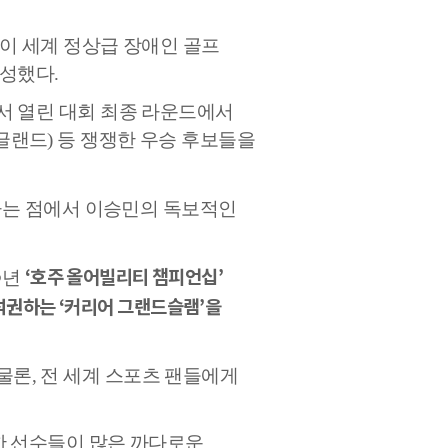
이 세계 정상급 장애인 골프
달성했다
.
서 열린 대회 최종 라운드에서
글랜드
)
등 쟁쟁한 우승 후보들을
는 점에서 이승민의 독보적인
‘
호주 올어빌리티 챔피언십
’
5
년
 석권하는
‘
커리어 그랜드슬램
’
을
 물론
,
전 세계 스포츠 팬들에게
 선수들이 많은 까다로운