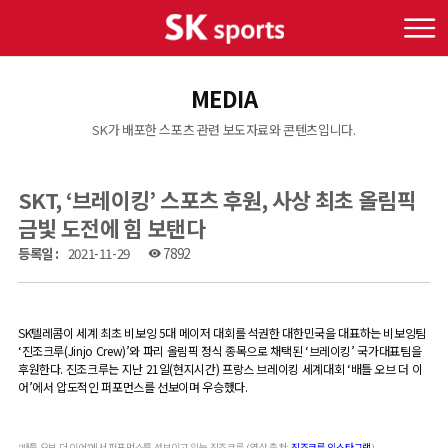
MEDIA
SK가 배포한 스포츠 관련 보도자료와 콘텐츠입니다.
SKT, ‘브레이킹’ 스포츠 후원, 사상 최초 올림픽
금빛 도전에 힘 보탠다
등록일 :
2021-11-29
7892
visibility
SK텔레콤이 세계 최초 비보잉 5대 메이저 대회를 석권한 대한민국을 대표하는 비보잉팀
‘진조크루(Jinjo Crew)’와 파리 올림픽 정식 종목으로 채택된 ‘브레이킹’ 국가대표팀을
후원한다. 진조크루는 지난 21일(현지시간) 프랑스 브레이킹 세계대회 ‘배틀 오브 더 이
어’에서 압도적인 퍼포먼스를 선보이며 우승했다.
‘배틀 오브 더 이어’에서 퍼포먼스를 선보이고 있는 진조크루 (영상 출처:
진조크루 인스타그램
)