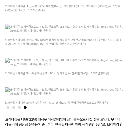
브레이킹 K 파이널 Bboy 시상식 (2위 최승빈(Heady), 1위 김종호(LEON), 3위 이태규(MOLD), 4위 박인수
(사진=대한민국댄스스포츠연맹 제공)
브레이킹 K 파이널 Bgirl 시상식 (좌측부터 강일성 KFD 회장, 2위 전지예(Freshbella), 김예리(YELL), 3위 김
주연(Teenie), 4위 권성희(TRARRY) (사진=대한민국댄스스포츠연맹 제공)
브레이킹 K 파이널 Bboy 우승자 김종호(LEON) 경기 모습 (사진=대한민국댄스스포츠연맹 제공)
브레이킹 K 파이널 Bgirl 우승자 김예리(YELL) 경기 모습 (사진=대한민국댄스스포츠연맹 제공)
브레이킹은 내년(’22년) 항저우 아시안게임에 정식 종목으로서 첫 선을 보인다. 우리나
라는 세계 정상급 선수들이 즐비하다. 한국은 미국에 이어 국가 랭킹 2위*로, 브레이킹 강