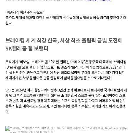
‘백댄서가 아닌 주인공으로’
춤으로 세계를 제패할 대한민국 브레이킹 선수들에게 날개를 달아줄 SKT의 후원이 기대
된다.
브레이킹 세계 최강 한국, 사상 최초 올림픽 금빛 도전에
SK텔레콤 힘 보탠다
우리에게 ‘비보잉, 브레이크 댄스’로 잘 알려진 ‘브레이킹’은 종주국 미국에서 ‘브레이킹
(Breaking)’으로 불린다. 힙합 스트리트 댄스가 ‘브레이킹’이라는 명칭으로, 2024년 파
리 올림픽 정식 종목으로 채택되어 사상 최초로 올림픽 무대에 오른다. 브레이킹이 MZ
세대에게 큰 사랑을 받아온 만큼 올림픽에 활력을 불어넣을 것으로 기대된다.
SKT는 2024년 파리 올림픽까지 향후 3년간 공식 파트너로서 브레이킹 국가대표팀과 세
계 탑 크루 진조크루를 지원한다. SKT는 ▲대한민국 스포츠 균형 발전 ▲아마추어 스포
츠 저변 확대 ▲글로벌 경쟁력 확대라는 스포츠 육성 철학을 가지고 아마추어 및 비인기
종목 지원을 계속해오고 있으며, 이번 브레이킹 종목의 후원도 이러한 기조 아래 진행됐
다.