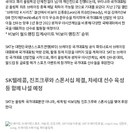
국이다. 파리 올림픽은 단체전 없이 남/여 개인전으로 진행되는데, 우리나라 국가대표팀
은 올림픽 최초 브레이킹 종목 메달 획득이 가능할 것으로 기대를 모은다. 지난 27일 열린
‘브레이킹 K 시리즈’ 결선에서 비보이 김종호(Leon)과 최승빈(Heady), 비걸 김예리(Yel
l)와 전지예(Freshbella)가 각각 우승과 준우승을 차지하며 국가대표에 선발된 바 있다.
이들 선수는 향후 1년 동안 2022 광저우 아시안게임을 비롯해 다양한 국제대회에서 한
국을 대표하는 선수로 활동할 예정이다.
* 비보이 월드랭킹 집계사이트 ‘비보이 랭킹즈’ 순위
SKT는 대한민국댄스스포츠연맹(KFD) 브레이킹 국가대표팀 공식 파트너로서 브레이킹
대중화와 국가대표팀 역량 강화, 활동 등에 지원을 아끼지 않을 계획이다. SKT는 브레이
킹 국가대표 선발전을 시작으로, 파리 올림픽과 광저우 아시안게임, 세계 선수권 대회,
월드컵 등 글로벌 메가 스포츠 이벤트에 참가하는 국가대표 선수들을 후원한다.
SK텔레콤, 진조크루와 스폰서십 체결, 차세대 선수 육성
등 함께 나설 예정
SKT는 올림픽 국가대표뿐만 아니라, 세계 탑 비보잉팀 진조크루와 스폰서십을 맺어 후원
한다.