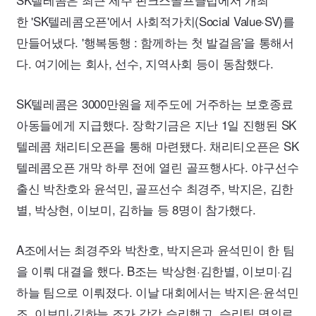
한
'SK
텔레콤오픈'에서 사회적가치(
Social
Value·SV
)를
만들어냈다. '행복동행 : 함께하는 첫 발걸음'을 통해서
다. 여기에는 회사, 선수, 지역사회 등이 동참했다.
SK
텔레콤은
3000
만원을 제주도에 거주하는 보호종료
아동들에게 지급했다. 장학기금은 지난 1일 진행된
SK
텔레콤 채리티오픈을 통해 마련됐다. 채리티오픈은
SK
텔레콤오픈 개막 하루 전에 열린 골프행사다. 야구선수
출신 박찬호와 윤석민, 골프선수 최경주, 박지은, 김한
별, 박상현, 이보미, 김하늘 등 8명이 참가했다.
A조에서는 최경주와 박찬호, 박지은과 윤석민이 한 팀
을 이뤄 대결을 했다. B조는 박상현·김한별, 이보미·김
하늘 팀으로 이뤄졌다. 이날 대회에서는 박지은·윤석민
조, 이보미·김하늘 조가 각각 승리했고, 승리팀 명의로