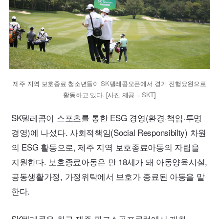
제주 지역 보호종료 청소년들이
SK
텔레콤오픈에서 경기 진행요원으로
활동하고 있다. [사진 제공 =
SKT
]
SK
텔레콤이 스포츠를 통한
ESG
경영(환경·책임·투명
경영)에 나섰다. 사회적책임(
Social
Responsibilty
) 차원
의
ESG
활동으로, 제주 지역 보호종료아동의 자립을
지원한다. 보호종료아동은 만
18
세가 돼 아동양육시설,
공동생활가정, 가정위탁에서 보호가 종료된 아동을 말
한다.
SK
텔레콤은 최근 제주 핀크스골프클럽에서 개최