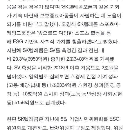
움을 겪는 경우가 많다'며 '
SK
텔레콤오픈과 같은 기회
가 계속 마련돼 보호종료아동들이 자립하는 데 도움이
되기를 바란다'고 말했다. 오경식
SK
텔레콤 스포츠마
케팅그룹장은 '앞으로도 다양한 스포츠 활동을 통
해
ESG
기반의 사회적 가치를 창출하겠다'고 밝혔다.
지난해
SK
텔레콤은
SV
를 측정한 결과 전년 대
비
20.3
%(
3950
억원) 증가한 2조
3408
억원을 기록했
다.
SV
측정을 시작한
2018
년 이후 처음으로 2조원을
넘어섰다. 영역별로 살펴보면 △경제 간접 기여 성과
(고용·배당·납세 등) 1조
9334
억원 △환경 성과(환경 공
정 등)
-1082
억원 △사회 성과(노동·동반성장·사회공헌
등)
5156
억원으로 집계됐다.
한편
SK
텔레콤은 지난해 5월 기업시민위원회를
ESG
위원회로 개편하고,
ESG
위원회 규정도 제정했다. 위원