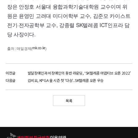
장은 안정호 서울대 융합과학기술대학원 교수이며 위
원은 윤영민 고려대 미디어학부 교수, 김준모 카이스트
전기·전자공학부 교수, 강종렬
SK
텔레콤
ICT
인프라 담
당 사장이다.
출처 : 매일경제(
)
mk.co.kr
이전글
발달장애인과 비장애인의 동반 라운딩, ‘SK텔레콤 어댑티브 오픈 2022’
다음글
김비오, KPGA 올 시즌 첫 '다승'...SK텔레콤 오픈 우승
목록
개인정보취급방침
이용약관