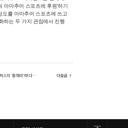
억원씩 아마추어 스포츠에 후원'하기
원 정도를 아마추어 스포츠에 쓰고
화하는 두 가지 관점에서 진행
"41-44→45-44" 어펜져스의 '중꺾마'!부다페스트월드컵 獨꺾고 우승 드라마(ft.'막내온탑'오상욱의 귀환)
다음글
navigate_next