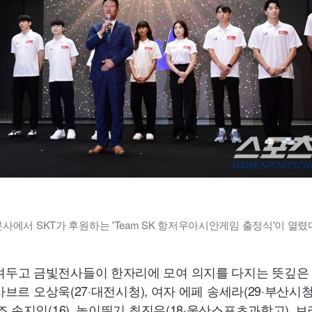
사에서 SKT가 후원하는 'Team SK 항저우아시안게임 출정식'이 열렸다
두고 금빛전사들이 한자리에 모여 의지를 다지는 뜻깊은 시
사브르 오상욱(27·대전시청), 여자 에페 송세라(29·부산시청)
 손지인(16), 높이뛰기 최진우(18·울산스포츠과학고), 브레