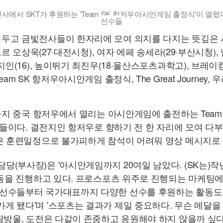
사에서 SKT가 후원하는 'Team SK 항저우아시안게임 출정식'이 열렸다
선수들
두고 금빛전사들이 한자리에 모여 의지를 다지는 뜻깊은 시
브르 오상욱(27·대전시청), 여자 에페 송세라(29·부산시청), 
지인(16), 높이뛰기 최진우(18·울산스포츠과학고), 브레이킹 
am SK 항저우아시안게임 출정식, The Great Journey,
일까지 중국 항저우에서 열리는 아시안게임에 출전하는 Team
선수들이다. 결전지인 항저우로 향하기 전 한 자리에 모여 다
정은 훈련일정으로 불가피하게 참석이 어려워 영상 메시지로
당(부사장)은 '아시안게임까지 20여일 남았다. (SK는)
 활동을 진행하고 있다. 프로스포츠 위주로 진행되는 마케팅에
선수들부터 국가대표까지 다양한 선수를 후원하는 활동도 
게 됐다'며 '스포츠는 결과가 제일 중요하다. 무슨 메달
땀방울, 도전은 다같이 존중하고 응원해야 하지 않을까 싶다.