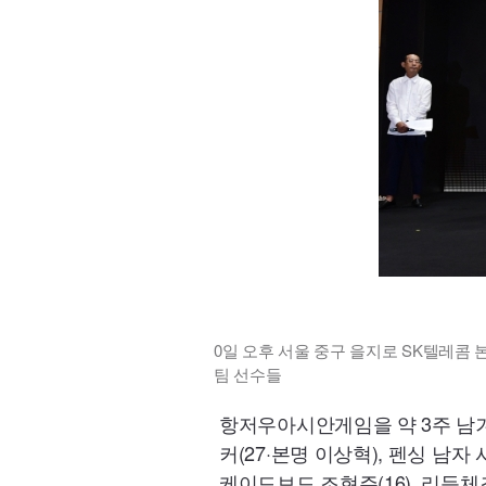
0일 오후 서울 중구 을지로 SK텔레콤 본
팀 선수들
항저우아시안게임을 약 3주 남겨
커(27·본명 이상혁), 펜싱 남자 
케이드보드 조현주(16), 리듬체조