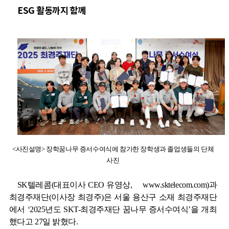
ESG
활동까지 함께
<사진설명> 장학꿈나무 증서수여식에 참가한 장학생과 졸업생들의 단체
사진
SK
텔레콤
(
대표이사
CEO
유영상
,
www.sktelecom.com
)
과
최경주재단
(
이사장 최경주
)
은 서울 용산구 소재 최경주재단
에서 ‘
2025
년도
SKT-
최경주재단 꿈나무 증서수여식’을 개최
했다고
27
일 밝혔다
.