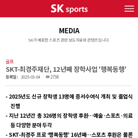
MEDIA
SK가 배포한 스포츠 관련 보도자료와 콘텐츠입니다.
골프
SKT-최경주재단, 12년째 장학사업 ′행복동행′
등록일 :
2025-03-04
2758
visibility
- 2025
년도 신규 장학생
13
명에 증서수여식 개최 및 졸업식
진행
-
지난
12
년간 총
326
명의 장학생 후원
…
예술·스포츠·의료
등 다양한 분야 두각
- SKT-
최경주 프로
‘
행복동행
’ 16
년째
…
스포츠 후원은 물론