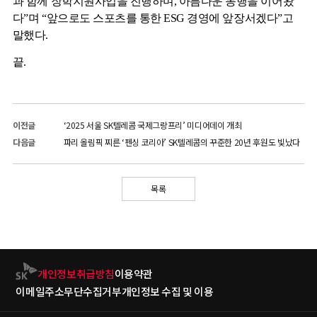
과 함께 장학지원사업을 진행하며
,
아름다운 동행을 이어왔
다
”
며
“
앞으로도 스포츠를 통한
ESG
경영에 앞장서겠다
”
고
말했다
.
끝.
이전글
‘2025 서울 SK텔레콤 국제그랑프리’ 미디어데이 개최
다음글
파리 올림픽 찌른 ‘펜싱 코리아’ SK텔레콤의 꾸준한 20년 후원도 빛났다
목록
개인정보취급방침
이용약관
이메일주소무단수집거부
개인정보 수집 및 이용