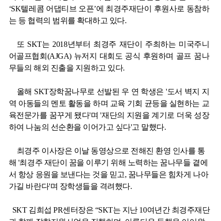
‘
SK
텔레콤 어댑티브 오픈’에 최경주재단이 후원사로 동참하
는 등 협력의 범위를 확대하고 있다
.
또
SKT
는
2018
년부터 최경주 재단이 주최하는 미국주니
어골프협회
(AJGA)
뉴저지 대회도 공식 후원하며 골프 꿈나
무들의 해외 진출을 지원하고 있다
.
올해
SKT
장학꿈나무로 선발된 우 연 학생은
'
도서 벽지 지
역 아동들의 멘토 활동을 하며 교육 기회 균등을 실현하는 교
육전문가를 꿈꾸게 됐다
'
며
'
재단의 지원을 계기로 더욱 성장
하여 나눔의 선순환을 이어가고 싶다
'
고 말했다
.
최경주 이사장은 이날 동영상으로 전해진 환영 인사를 통
해
'
최경주 재단이 꿈을 이루기 위해 노력하는 꿈나무들 곁에
서 항상 응원을 보낸다는 것을 믿고
,
꿈나무들은 힘차게 나아
가길 바란다
'
며 장학생들을 격려했다
.
SKT
김희섭
PR
센터장은 “
SKT
는 지난
10
여년간 최경주재단