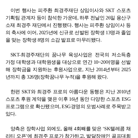
이번 행사는
피주환 최경주재단 상임이사와
SKT
스포츠
기획팀 관계자 등이 참석한 가운데
,
하루 전날인
26
일 용산구
소재 최경주 재단에서 진행됐다
.
행사는 피주환 상임이사 등
의 축사에 이어
, 2025
년에 신규로 선발된 장학생
13
명과 졸업
을 맞는 장학생
8
명의 소감 발표로 마무리됐다
.
SKT-
최경주재단의 꿈나무 육성사업은 전국의 저소득층
가정 대학생과 대학원생을 대상으로 연간
10~20
여명을 선발
해 장학금을 지원하는 후원사업으로
,
지난
2014
년부터
2025
년까지 총
326
명
(
장학꿈나무 누적
)
을 후원해 왔다
.
한편
SKT
와 최경주 프로의 아름다운 동행은
지난
2010
년
스포츠 후원 계약을 맺은 이후
16
년 동안 다양한 스포츠
ESG
프로그램으로 확산됐으며
, ESG
경영의 모범사례로 주목받고
있다
.
양측은 장학사업 외에도
,
올해
4
회째를 맞은 ‘
SK
텔레콤 채
리티 오픈’에 최경주 프로가 참가하고
,
발달장애인 골프대회