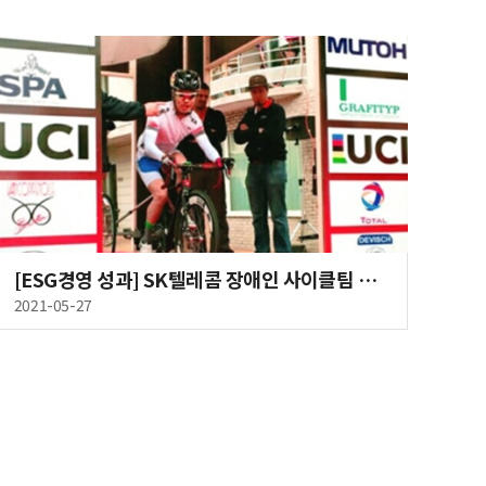
[ESG경영 성과] SK텔레콤 장애인 사이클팀 김용기, 도쿄패럴림픽 출전
2021-05-27