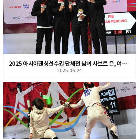
2025 아시아펜싱선수권 단체전 남녀 사브르 은, 여자 에페 은, 남자 에페 동
2025-06-24