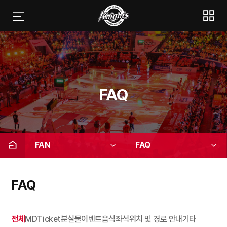
FAQ
FAN
FAQ
FAQ
전체
MD
Ticket
분실물
이벤트
음식
좌석위치 및 경로 안내
기타